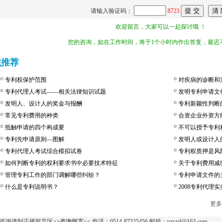
请输入验证码：
8723
欢迎留言，大家可以一起探讨哦 ！
您的咨询，如在工作时间，将于1个小时内作出答复，最迟不
识推荐
专利权保护范围
对疾病的诊断和
专利代理人考试——相关法律知识试题
发明专利申请文
发明人、设计人的奖金与报酬
专利新颖性判断
常见专利费用的种类
合资企业外资方
抵触申请的四个构成要
不可以授予专利
专利先申请原则—图解
发明人或设计人
专利代理人考试综合模拟试卷
专利权质押是风
如何判断专利的权利要求书中必要技术特征
关于专利费用减
管理专利工作的部门调解哪些纠纷？
专利申请文件的
什么是专利说明书？
2008专利代理
更多
咨询请到正规留言区>
>咨询留言
<< 电话：0514-87325456 邮箱：yzszzl@163.com