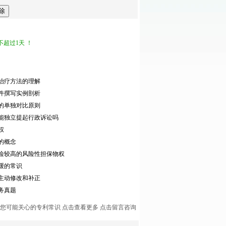
超过1天 ！
治疗方法的理解
件撰写实例剖析
的单独对比原则
能独立提起行政诉讼吗
权
的概念
险较高的风险性担保物权
缓的常识
主动修改和补正
实务真题
您可能关心的专利常识
点击查看更多
点击留言咨询