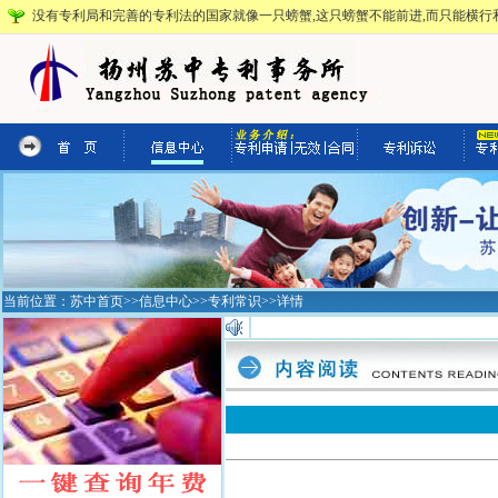
没有专利局和完善的专利法的国家就像一只螃蟹,这只螃蟹不能前进,而只能横行和
当前位置：
苏中首页
>>
信息中心
>>
专利常识
>>详情