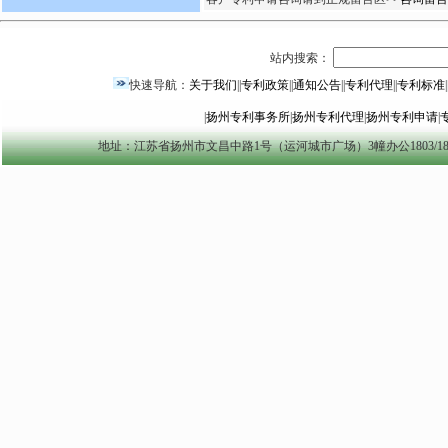
站内搜索：
快速导航：
关于我们
||
专利政策
||
通知公告
||
专利代理
||
专利标准
|
|
扬州专利事务所
|
扬州专利代理
|
扬州专利申请
|
地址：江苏省扬州市文昌中路1号（运河城市广场）3幢办公1803/1804室 yzszzl