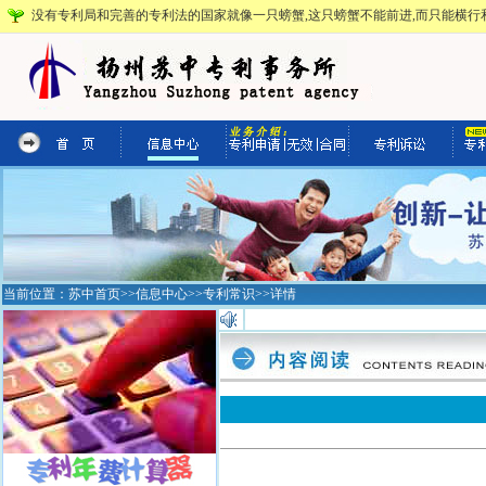
没有专利局和完善的专利法的国家就像一只螃蟹,这只螃蟹不能前进,而只能横行和
当前位置：
苏中首页
>>
信息中心
>>
专利常识
>>详情