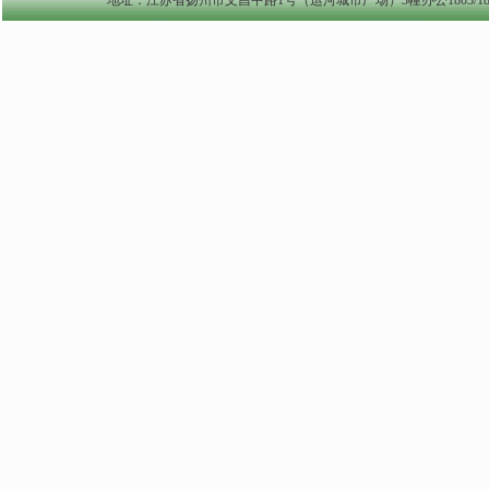
地址：江苏省扬州市文昌中路1号（运河城市广场）3幢办公1803/1804室 yzszzl