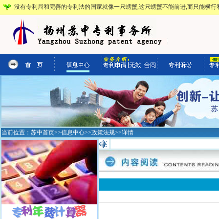
没有专利局和完善的专利法的国家就像一只螃蟹,这只螃蟹不能前进,而只能横行和
当前位置：
苏中首页
>>
信息中心
>>
政策法规
>>详情