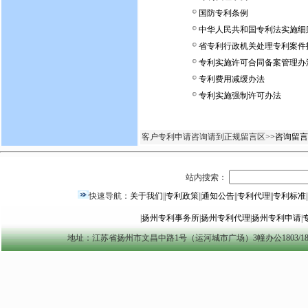
国防专利条例
中华人民共和国专利法实施细
省专利行政机关处理专利案件
专利实施许可合同备案管理办
专利费用减缓办法
专利实施强制许可办法
客户专利申请咨询请到正规留言区>
>咨询留言
站内搜索：
快速导航：
关于我们
||
专利政策
||
通知公告
||
专利代理
||
专利标准
|
|
扬州专利事务所
|
扬州专利代理
|
扬州专利申请
|
地址：江苏省扬州市文昌中路1号（运河城市广场）3幢办公1803/1804室 yzszzl