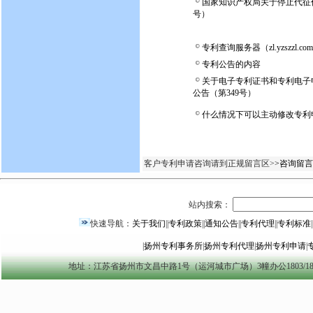
国家知识产权局关于停止代征代
号）
专利查询服务器（zl.yzszzl
专利公告的内容
关于电子专利证书和专利电子
公告（第349号）
什么情况下可以主动修改专利
客户专利申请咨询请到正规留言区>
>咨询留言
站内搜索：
快速导航：
关于我们
||
专利政策
||
通知公告
||
专利代理
||
专利标准
|
|
扬州专利事务所
|
扬州专利代理
|
扬州专利申请
|
地址：江苏省扬州市文昌中路1号（运河城市广场）3幢办公1803/1804室 yzszzl