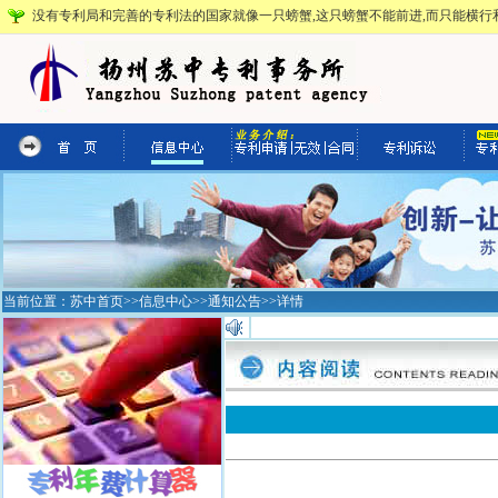
没有专利局和完善的专利法的国家就像一只螃蟹,这只螃蟹不能前进,而只能横行和
当前位置：
苏中首页
>>
信息中心
>>
通知公告
>>详情