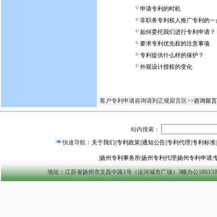
申请专利的时机
非职务专利权人推广专利的一
如何委托我们进行专利申请？
要求专利优先权的注意事项
专利提供什么样的保护？
外观设计授权的变化
客户专利申请咨询请到正规留言区>
>咨询留言
站内搜索：
快速导航：
关于我们
||
专利政策
||
通知公告
||
专利代理
||
专利标准
|
|
扬州专利事务所
|
扬州专利代理
|
扬州专利申请
|
地址：江苏省扬州市文昌中路1号（运河城市广场）3幢办公1803/1804室 yzszzl