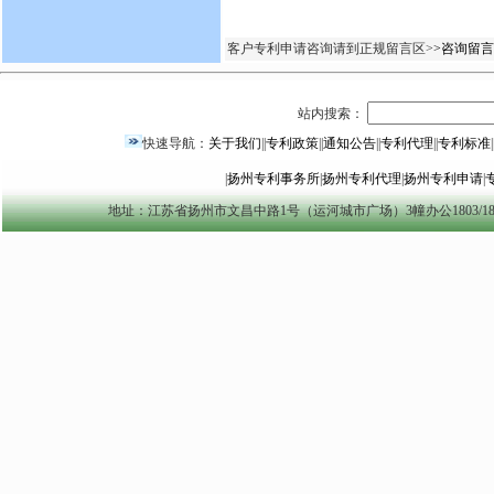
客户专利申请咨询请到正规留言区>
>咨询留言
站内搜索：
快速导航：
关于我们
||
专利政策
||
通知公告
||
专利代理
||
专利标准
|
|
扬州专利事务所
|
扬州专利代理
|
扬州专利申请
|
地址：江苏省扬州市文昌中路1号（运河城市广场）3幢办公1803/1804室 yzszzl