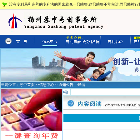
没有专利局和完善的专利法的国家就像一只螃蟹,这只螃蟹不能前进,而只能横行和
当前位置：
苏中首页
>>
信息中心
>>
通知公告
>>详情