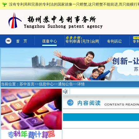
没有专利局和完善的专利法的国家就像一只螃蟹,这只螃蟹不能前进,而只能横行和
当前位置：
苏中首页
>>
信息中心
>>
通知公告
>>详情