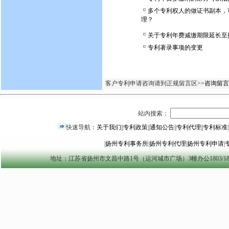
多个专利权人的做证书副本，
理？
关于专利年费减缴期限延长至
专利著录事项的变更
客户专利申请咨询请到正规留言区>
>咨询留言
站内搜索：
快速导航：
关于我们
||
专利政策
||
通知公告
||
专利代理
||
专利标准
|
|
扬州专利事务所
|
扬州专利代理
|
扬州专利申请
|
地址：江苏省扬州市文昌中路1号（运河城市广场）3幢办公1803/1804室 yzszzl