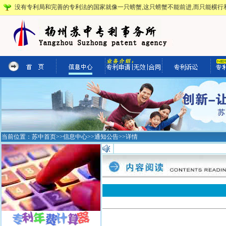
没有专利局和完善的专利法的国家就像一只螃蟹,这只螃蟹不能前进,而只能横行和
当前位置：
苏中首页
>>
信息中心
>>
通知公告
>>详情