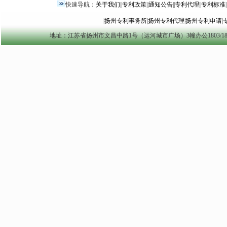
快速导航：
关于我们
||
专利政策
||
通知公告
||
专利代理
||
专利标准
|
|
扬州专利事务所
|
扬州专利代理
|
扬州专利申请
|
地址：江苏省扬州市文昌中路1号（运河城市广场）3幢办公1803/1804室 yzszzl