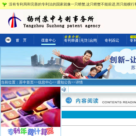
没有专利局和完善的专利法的国家就像一只螃蟹,这只螃蟹不能前进,而只能横行和
当前位置：
苏中首页
>>
信息中心
>>
通知公告
>>详情