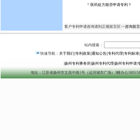
医药处方能否申请专利？
客户专利申请咨询请到正规留言区>
>咨询留言
站内搜索：
快速导航：
关于我们
||
专利政策
||
通知公告
||
专利代理
||
专利标准
|
|
扬州专利事务所
|
扬州专利代理
|
扬州专利申请
|
地址：江苏省扬州市文昌中路1号（运河城市广场）3幢办公1803/1804室 yzszzl