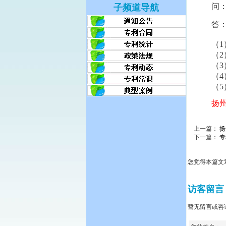
问：
子频道导航
答：
（1
（2
（3
（4
（5
扬州
上一篇：
扬
下一篇：
专
您觉得本篇文
访客留言
暂无留言或咨