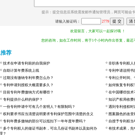
提示：提交信息后系统需发邮件通知管理员，网页可能会
请输入验证码：
2779
欢迎留言，大家可以一起探讨哦 ！
您的咨询，如在工作时间，将于1个小时内作出答复，最迟不
息推荐
技术在申请专利前的自我保护
非职务专利权人
自助计算年费系统上线
专利申请说明书
过期没有缴纳专利年费怎么办？
专利公开时间、
专利申请到授权大概需要多久？
如何恢复专利权
目前专利年费缴纳方式有哪些？
在中国哪些技术
专利提供什么样的保护？
知识产权局收费
一份专利申请中可有几个发明人？有限制吗？
遇到专利侵权时
权利要求书应当清楚说明要求专利保护范围中清楚的含义
图案颜色的改变
专利年费多缴纳的部分可以抵扣下一年年度年费吗？
自授予专利权当
多个专利权人的做证书副本，可出几份证书副本以及如何办
有技术成果，先
理？