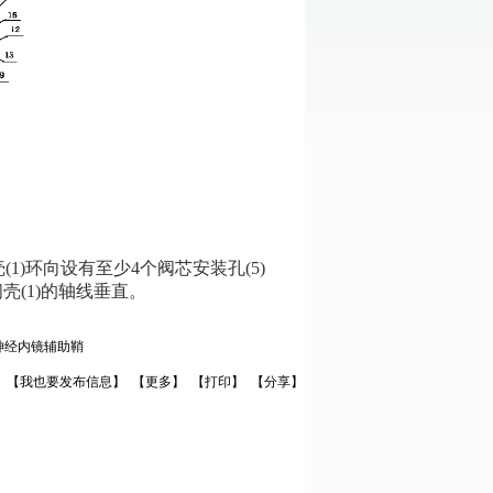
1)环向设有至少4个阀芯安装孔(5)
阀壳(1)的轴线垂直。
神经内镜辅助鞘
【我也要发布信息】
【更多】
【打印】
【分享】