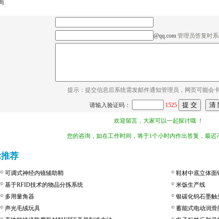
询
@qq.com
管理员答复时系
提示：提交信息后系统需发邮件通知管理员，网页可能会
请输入验证码：
1525
欢迎留言，大家可以一起探讨哦 ！
您的咨询，如在工作时间，将于1个小时内作出答复，最迟不
示推荐
可调式神经内镜辅助鞘
鞋材中底立体面
基于RFID技术的物品分拣系统
米饭生产线
多用量角器
银碳化钨石墨触
声光毛绒玩具
蓄能式电动润滑