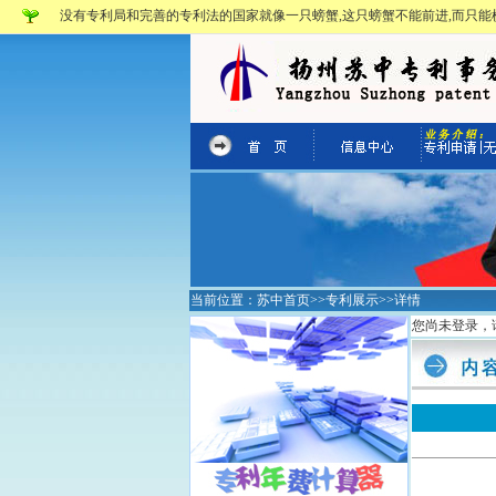
没有专利局和完善的专利法的国家就像一只螃蟹,这只螃蟹不能前进,而只能横
当前位置：
苏中首页
>>
专利展示
>>详情
您尚未登录，