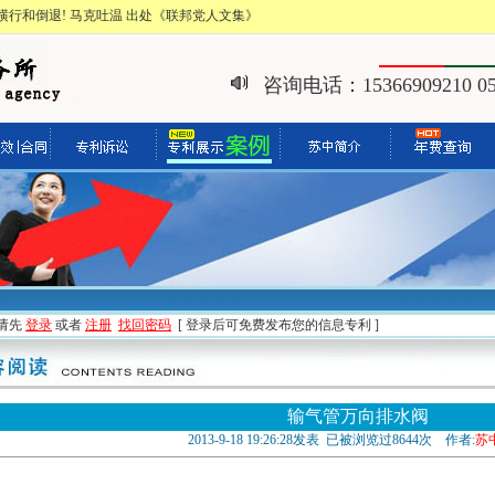
行和倒退! 马克吐温 出处《联邦党人文集》
咨询电话：15366909210 051
请先
登录
或者
注册
找回密码
[ 登录后可免费发布您的信息专利 ]
输气管万向排水阀
2013-9-18 19:26:28发表 已被浏览过8644次 作者:
苏