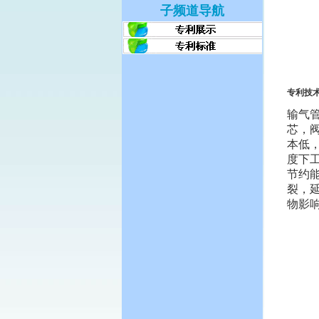
子频道导航
专利技
输气
芯，
本低
度下
节约
裂，
物影