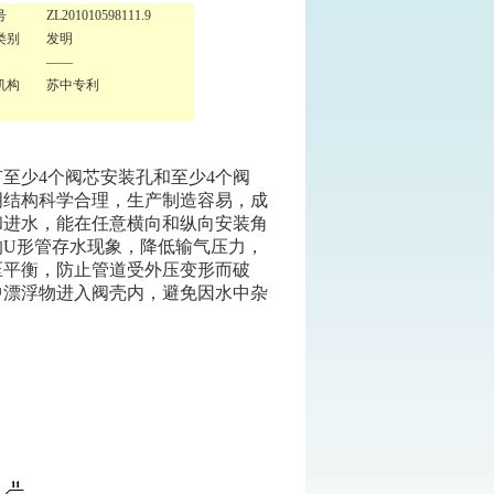
号
ZL201010598111.9
类别
发明
——
机构
苏中专利
至少4个阀芯安装孔和至少4个阀
明结构科学合理，生产制造容易，成
和进水，能在任意横向和纵向安装角
的U形管存水现象，降低输气压力，
压平衡，防止管道受外压变形而破
中漂浮物进入阀壳内，避免因水中杂