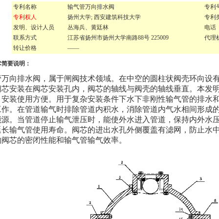
专利名称
输气管万向排水阀
专利
专利权人
扬州大学; 西安建筑科技大学
专利
发明、设计人员
丛海兵、黄廷林
电话
联系方式
江苏省扬州市扬州大学南路88号 225009
代理
转让价格
——
术简要说明：
管万向排水阀，属于闸阀技术领域。在中空的圆柱状阀壳环向设有
阀芯安装在阀芯安装孔内，阀芯的轴线与阀壳的轴线垂直。本发
，安装使用方便。用于复杂安装条件下水下非刚性输气管的排水
工作。在管道输气时排除管道内积水，消除管道内气水相间形成
能源。当管道停止输气泄压时，能使外水进入管道，保持内外水
延长输气管使用寿命。阀芯的进出水孔外侧覆盖有滤网，防止水
响阀芯的密闭性能和输气管输气效率。