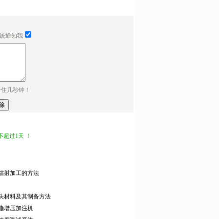
统通知我
卡住几秒钟！
超过1天 ！
镭射加工的方法
头材料及其制备方法
脂增压加注机