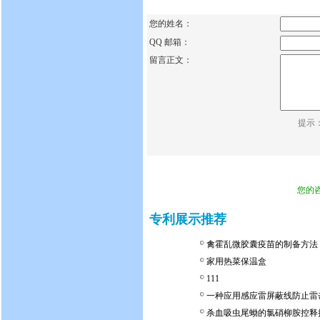
您的姓名：
QQ 邮箱：
留言正文：
提示
您的
专利展示推荐
禽霍乱微胶囊疫苗的制备方法
家用热菜保温盒
111
一种应用感应雷屏蔽线防止雷
杀血吸虫尾蚴的氯硝柳胺控释