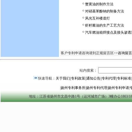
蟹黄油的制作方法
对硝基苯酚钠的制备方法
风光互补楼道灯
虾籽酱油的生产工艺方法
汽车燃油箱焊接点及接头渗透
客户专利申请咨询请到正规留言区>
>咨询留言
站内搜索：
快速导航：
关于我们
||
专利政策
||
通知公告
||
专利代理
||
专利标准
|
|
扬州专利事务所
|
扬州专利代理
|
扬州专利申请
|
地址：江苏省扬州市文昌中路1号（运河城市广场）3幢办公1803/1804室 yzszzl