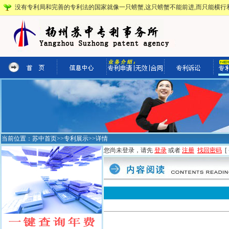
没有专利局和完善的专利法的国家就像一只螃蟹,这只螃蟹不能前进,而只能横行和
当前位置：
苏中首页
>>
专利展示
>>详情
您尚未登录，请先
登录
或者
注册
找回密码
[