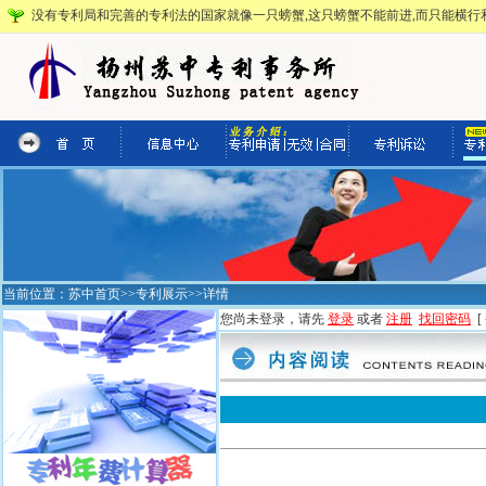
没有专利局和完善的专利法的国家就像一只螃蟹,这只螃蟹不能前进,而只能横行和
当前位置：
苏中首页
>>
专利展示
>>详情
您尚未登录，请先
登录
或者
注册
找回密码
[