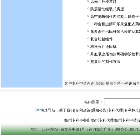
风光互补楼道灯
防震活动组装式房屋
高空浇筑钢柱内混凝土操作平
一种含氟虫腈和乐果复配农药
禽多杀性巴氏杆菌活疫苗及其
复合纺丝组件
秸秆灭茬还田机
杀血吸虫尾蚴的氯硝柳胺控释
蟹黄油的制作方法
客户专利申请咨询请到正规留言区>
>咨询留言
站内搜索：
快速导航：
关于我们
||
专利政策
||
通知公告
||
专利代理
||
专利标准
|
|
扬州专利事务所
|
扬州专利代理
|
扬州专利申请
|
地址：江苏省扬州市文昌中路1号（运河城市广场）3幢办公1803/1804室 yzszzl