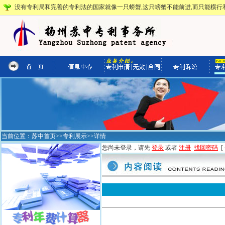
没有专利局和完善的专利法的国家就像一只螃蟹,这只螃蟹不能前进,而只能横行和
当前位置：
苏中首页
>>
专利展示
>>详情
您尚未登录，请先
登录
或者
注册
找回密码
[