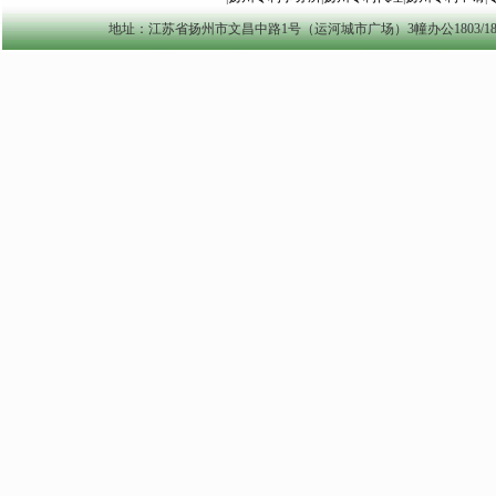
地址：江苏省扬州市文昌中路1号（运河城市广场）3幢办公1803/1804室 yzszzl