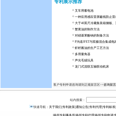
专利展示推荐
叉车用蓄电池
一种应用感应雷屏蔽线防止雷
大于40英尺冷藏集装箱侧板
蟹黄油的制作方法
对硝基苯酚钠的制备方法
P沟道JFET与双极混合集成
虾籽酱油的生产工艺方法
多用量角器
声光毛绒玩具
龙门式混联五轴联动机床
客户专利申请咨询请到正规留言区>
>咨询留言
站内搜索：
快速导航：
关于我们
||
专利政策
||
通知公告
||
专利代理
||
专利标准
|
|
扬州专利事务所
|
扬州专利代理
|
扬州专利申请
|