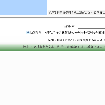
客户专利申请咨询请到正规留言区>
>咨询留言
站内搜索：
快速导航：
关于我们
||
专利政策
||
通知公告
||
专利代理
||
专利标准
|
|
扬州专利事务所
|
扬州专利代理
|
扬州专利申请
|
地址：江苏省扬州市文昌中路1号（运河城市广场）3幢办公1803/1804室 yzszzl