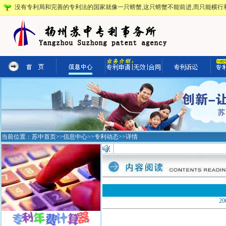
没有专利局和完善的专利法的国家就像一只螃蟹,这只螃蟹不能前进,而只能横行和
当前位置：
苏中首页
>>
信息中心
>>
专利动态
>>详情
2