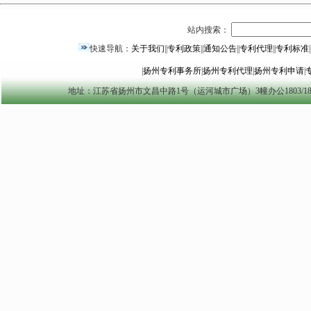
站内搜索：
快速导航：
关于我们
||
专利政策
||
通知公告
||
专利代理
||
专利标准
|
|
扬州专利事务所
|
扬州专利代理
|
扬州专利申请
|
地址：江苏省扬州市文昌中路1号（运河城市广场）3幢办公1803/1804室 yzszzl