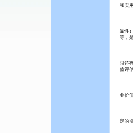
和实
3
这
靠性
等，
4
所
限还
值评
5
这
业价
6
这
定的
专