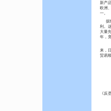
新产
欧洲、
一。
据
利。
大量先
年，竟
另
来，日
贸易顺
4
若
5
指
《反
6
将