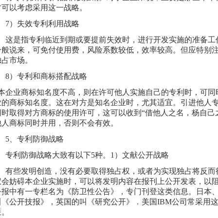
才可以考虑采用这一战略。
）失效专利利用战略
是指专利临近到期或要提前失效时，进行开发实施的准备工
一般说来，可免付使用费，风险系数较低，效率较高。但应特别
独占市场。
）专利和商标搭配战略
本企业商标知名度不高，则在许可他人实施自己的专利时，可同
业的商标知名度。这在对方是知名企业时，尤其适宜。引进他人
同时取得对方商标的使用许可，这可以收到“借他人之名，杨自己
他人商标同时并用，否则不会有效。
、专利防御战略
利防御战略大致有以下5种。1）文献公开战略
些发明创造，没有必要取得独占权，或者为实现独占将反而
权会妨碍本企业实施时，可以将发明内容在报刊上公开发表，以
公报中有一专栏名为《防卫性公告》，专门刊登这类信息。日本
叫《公开技报》，英国的叫《研究公开》．美国IBM公司常采用
策。