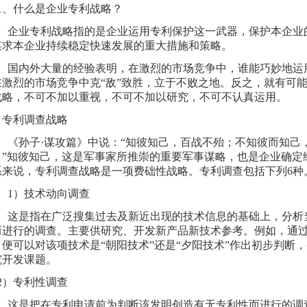
、什么是企业专利战略？
业专利战略指的是企业运用专利保护这一武器，保护本企业
谋求本企业持续稳定快速发展的重大措施和策略。
内外大量的经验表明，在激烈的市场竞争中，谁能巧妙地运用
在激烈的市场竞争中克“敌”致胜，立于不败之地。反之，就有可能
战略，不可不加以重视，不可不加以研究，不可不
、专利调查战略
孙子·谋攻篇》中说：“知彼知己，百战不殆；不知彼而知己
。”知彼知己，这是军事家所推崇的重要军事谋略，也是企业确定
系来说，专利调查战略是一项费础性战略。专利调查包括下列6种
）技术动向调查
是指在广泛搜集过去及新近出现的技术信息的基础上，分析
而进行的调查。主要供研究、开发新产品新技术参考。例如，通
，便可以对该项技术是“朝阳技术”还是“夕阳技术”作出初步判断
究开发课题。
）专利性调查
是把在专利申请前为判断该发明创造有无专利性而进行的调