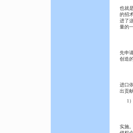
对
也就
的招术
进了
量的
3
迄
先申
创造
4
专
进口
出贡
1
这
例
实施
侵权企