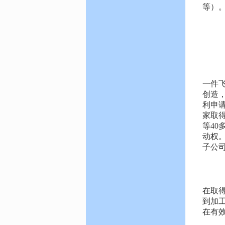
等）
3
专
1
这
一件
创造
利申
家取
等4
动权
子公
2
所
在取
到加工
在有