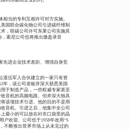
体相当的专利互相许可对方实施。
美国联合碳化物公司引进碳纤维制
技术，联碳公司许可东莱公司实施其
音响，索尼公司也将推出微盘录音
。
家先进企业技术差距、增强自身竞
位退伍军人合伙建立的一家只有资
952年，该公司老板井深大获悉美国
能用于制造产品，一些权威专家甚至
于收音机的高频电路。但井深大独具
元便将该项技术引进。他的目的不是用
的收音机。引进之后，他集中全公司
界上最小的可以放在衬衣口袋里的晶
户欢迎。公司也于1958年改用“S
机，不断推出世界市场上从未见过的