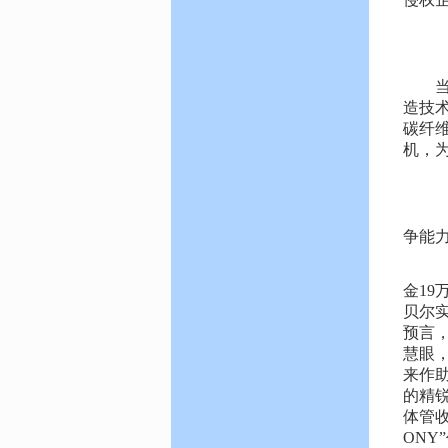
2
交
当价
造技
碳纤
机，
3
对
争能
例
金19
贝尔
预言
慧眼，
来作
的精
体管收
ON