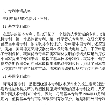
。
、专利申请战略
利申请战略包括以下三种。
）基本专利战略
里讲的基本专利，是指开拓了一个新的技术领域的专利。例
飞机专利、第一件晶体管专利、第一件录音机专利等。在研究开
，都应当申请专利，依法取得专利保护。除申请本国专利，还应
请。例如，美国德克萨斯仪器公司在发明集成电路之后，不仅申
得了专利保护。我国优秀青年发明家周林发明的频谱效应场治疗
0多个国家提出了专利申请。取得了基本技术专利权，就等于占领了
。德克萨斯仪器公司在日本取得集成电路专利权后，排除了日本
司，使其产品打进了日本市场。周林的频谱效应场治疗仪同样也
）外围专利战略
谓外围专利，是指围绕基本专利技术所作出的改进发明创造
得耐热性能出类拔萃的热塑性树脂聚苯硫醚的基本专利之后，又
等外围技术专利3O0余件。因此，尽管基本专利于1984年11
效期内，使得基本专利可以继续得到有效保护。这是利用外围专