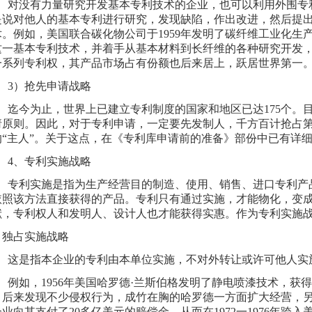
没有力量研究开发基本专利技术的企业，也可以利用外围专
是说对他人的基本专利进行研究，发现缺陷，作出改进，然后提
。例如，美国联合碳化物公司于1959年发明了碳纤维工业化生产
这一基本专利技术，并着手从基本材料到长纤维的各种研究开发
一系列专利权，其产品市场占有份额也后来居上，跃居世界第一
）抢先申请战略
今为止，世界上已建立专利制度的国家和地区已达175个。
请原则。因此，对于专利申请，一定要先发制人，千方百计抢占
的“主人”。关于这点，在《专利库申请前的准备》部份中已有详
、专利实施战略
利实施是指为生产经营目的制造、使用、销售、进口专利产
依照该方法直接获得的产品。专利只有通过实施，才能物化，变
献，专利权人和发明人、设计人也才能获得实惠。作为专利实施战
）独占实施战略
是指本企业的专利由本单位实施，不对外转让或许可他人实
如，1956年美国哈罗德·兰斯伯格发明了静电喷漆技术，获
。后来发现不少侵权行为，成竹在胸的哈罗德一方面扩大经营，另
业向其支付了20多亿美元的赔偿金，从而在1972一1976年跨