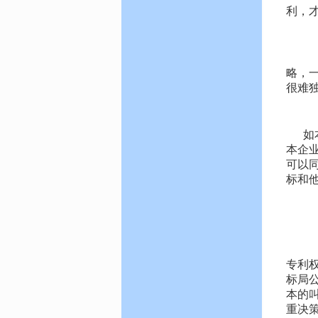
利，
7
这
略，
很难
8
如
本企
可以
标和
5
专
有
专利
标局
本的
重决