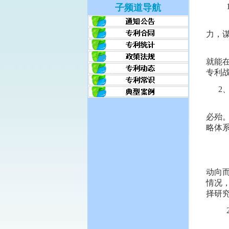
1
子频道导航
企
力，
国
就能
专利
2
《
必殆
略体
1
这
动向
情况
择研
2
这