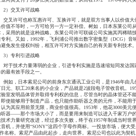
）交叉许可战略
叉许可也称互惠许可、互换许可，就是双方当事人以价值大
值不等时，一方可给另一方一定补偿。树如，日本东莱公司从
术，采用的就是这种战略。东莱公司许可联碳公司实施其丙稀睛
维专利。又如，1992年，飞利浦公司推出数字密集型（DCG）
为避免发生侵权纠纷，相互许可对方实施自己的有关新专利技术
）专利引进战略
于技术力量薄弱的企业，引进专利实施是迅速缩短同发达国
力的最有效手段之一。
如，日本索尼公司的前身东京通讯工业公司，是1946年由几
万日元、职工20来名的小企业，产品就是2波段电子管收音机。1
实验室发明晶体管并取得专利权的信息，尽管当时的晶体管还不
，即使能够用于制造产品，也只能作助听器之类的元件，不能用
认为其应用前景无限，商业价值很高。1953年，他花3000美
助听器——那个市场大小了，而是要用来制造可以进入千家万户
锐技术力量研究改进，经过多次失败，终于在1957年制成当时世
音机，并使用“SONY”这四个字母作商标。一投放市场，便大受用
Y”作名称。索尼产品由此起步，走向世界。索尼公司也以此为契