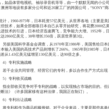
品，如晶体管电视机、袖珍录音机等等，由一个默默无闻的小公
澳洲等地设有多家分公司和近20家工厂的跨国公司，“SONY”
统计，1960-l975年，日本耗资57亿美元，从世界各地（主要是
这些技术，如果全部都靠日本自己从零开始研究，将花费2000亿
进技术的引进，日本经济迅速腾飞，竞争能力大增。1952年，日
达2860亿美元，38年增长356倍，跃居世界第3位。
据美国科学基金会调查，从1970年至1986年，美国售给日本的专
本输入美国的高技术产品则增长了266%。1965年到1985年
差从1.43亿美元猛增至130亿美元，达90倍之多。
）专利实施战略
干企业共同管理、经营它们的专利，多以合作生产方式出现
）专利收买战略
全部收买竞争对手专利的战略，以实现独占市场的目的。但
垄断法》（许多国家移有这种法律，我国正在制订）。
）专利出让战略
专利权作为商品积极推销。对于企业来说，主要是那些本单