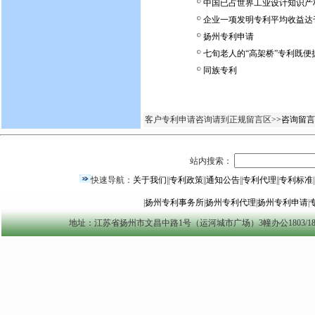
中国已占世界工业设计知识产权
企业一项发明专利平均收益达
扬州专利申请
七旬老人的“高架桥”专利既便
同族专利
客户专利申请咨询请到正规留言区>
>咨询留言
站内搜索：
快速导航：
关于我们
||
专利政策
||
通知公告
||
专利代理
||
专利标准
|
|
扬州专利事务所
|
扬州专利代理
|
扬州专利申请
|
地址：江苏省扬州市文昌中路1号（运河城市广场）3幢办公1803/1804室 yzszzl