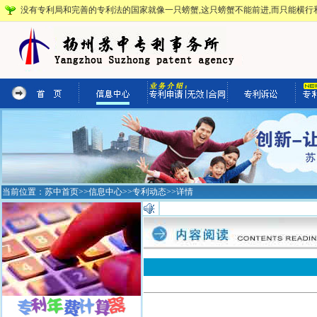
没有专利局和完善的专利法的国家就像一只螃蟹,这只螃蟹不能前进,而只能横行和
当前位置：
苏中首页
>>
信息中心
>>
专利动态
>>详情