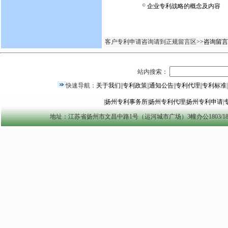
企业专利战略的概念及内容
客户专利申请咨询请到正规留言区>
>咨询留言
站内搜索：
快速导航：
关于我们
||
专利政策
||
通知公告
||
专利代理
||
专利标准
|
|
扬州专利事务所
|
扬州专利代理
|
扬州专利申请
|
地址：江苏省扬州市文昌中路1号（运河城市广场）3幢办公1803/1804室 yzszzl