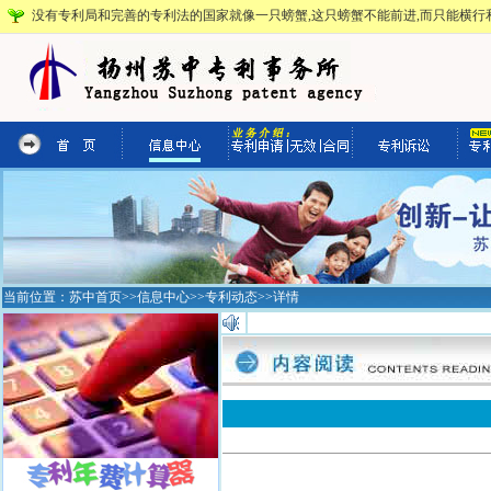
没有专利局和完善的专利法的国家就像一只螃蟹,这只螃蟹不能前进,而只能横行和
当前位置：
苏中首页
>>
信息中心
>>
专利动态
>>详情