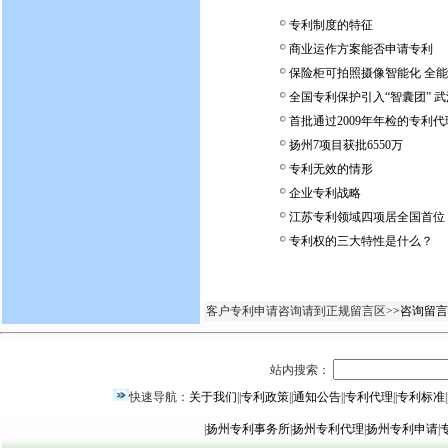
专利制度的特征
商业运作方案能否申请专利
保险柜可拍照摄像智能化 全
全国专利保护引入“智囊团” 武
首批通过2009年年检的专利
扬州7项目获批6550万
专利无效的情形
企业专利战略
江苏专利领域四项居全国首位
专利权的三大特性是什么？
客户专利申请咨询请到正规留言区>
>咨询留言
站内搜索：
快速导航：
关于我们
||
专利政策
||
通知公告
||
专利代理
||
专利标准
|
|
扬州专利事务所
|
扬州专利代理
|
扬州专利申请
|