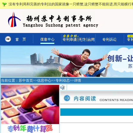
没有专利局和完善的专利法的国家就像一只螃蟹,这只螃蟹不能前进,而只能横行和
当前位置：
苏中首页
>>
信息中心
>>
专利动态
>>详情