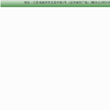
地址：江苏省扬州市文昌中路1号（运河城市广场）3幢办公1803/1804室 yzszzl