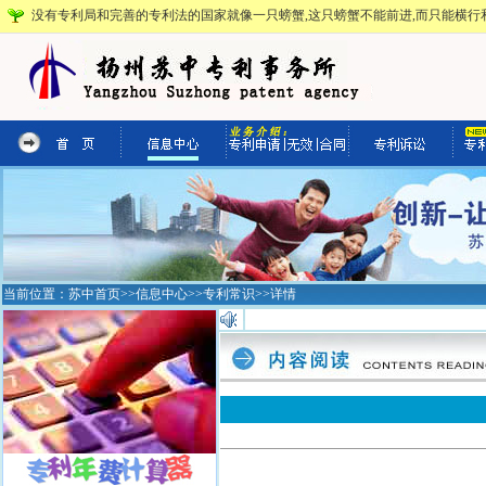
没有专利局和完善的专利法的国家就像一只螃蟹,这只螃蟹不能前进,而只能横行和
当前位置：
苏中首页
>>
信息中心
>>
专利常识
>>详情