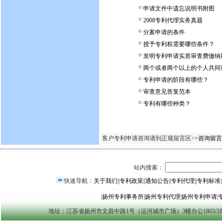
申请文件中遗忘说明书附图
2008专利代理实务真题
分案申请的条件
授予专利权需要哪些条件？
发明专利申请实质审查费缴纳
两个或者两个以上的个人共同
专利申请的阶段有哪些？
审查意见答复范本
专利有哪些种类？
客户专利申请咨询请到正规留言区>
>咨询留言
站内搜索：
快速导航：
关于我们
||
专利政策
||
通知公告
||
专利代理
||
专利标准
|
|
扬州专利事务所
|
扬州专利代理
|
扬州专利申请
|
地址：江苏省扬州市文昌中路1号（运河城市广场）3幢办公1803/1804室 yzszzl