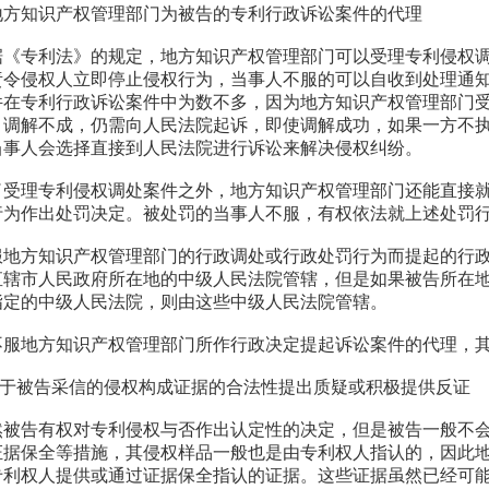
方知识产权管理部门为被告的专利行政诉讼案件的代理
据《专利法》的规定，地方知识产权管理部门可以受理专利侵权
责令侵权人立即停止侵权行为，当事人不服的可以自收到处理通知
件在专利行政诉讼案件中为数不多，因为地方知识产权管理部门
，调解不成，仍需向人民法院起诉，即使调解成功，如果一方不
当事人会选择直接到人民法院进行诉讼来解决侵权纠纷。
了受理专利侵权调处案件之外，地方知识产权管理部门还能直接
行为作出处罚决定。被处罚的当事人不服，有权依法就上述处罚
服地方知识产权管理部门的行政调处或行政处罚行为而提起的行
直辖市人民政府所在地的中级人民法院管辖，但是如果被告所在
指定的中级人民法院，则由这些中级人民法院管辖。
不服地方知识产权管理部门所作行政决定提起诉讼案件的代理，
.对于被告采信的侵权构成证据的合法性提出质疑或积极提供反证
然被告有权对专利侵权与否作出认定性的决定，但是被告一般不
证据保全等措施，其侵权样品一般也是由专利权人指认的，因此
专利权人提供或通过证据保全指认的证据。这些证据虽然已经可