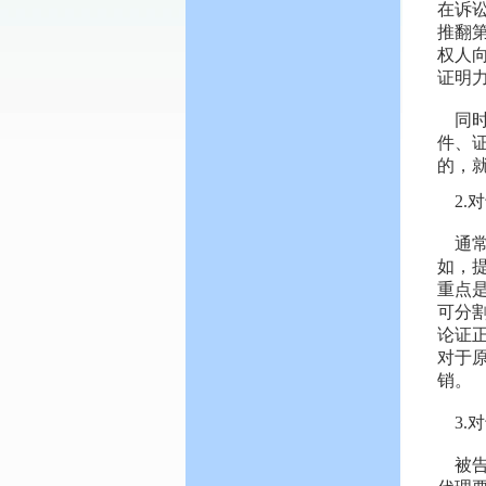
在诉
推翻
权人
证明
同
件、
的，
2
通
如，
重点
可分
论证
对于
销。
3
被