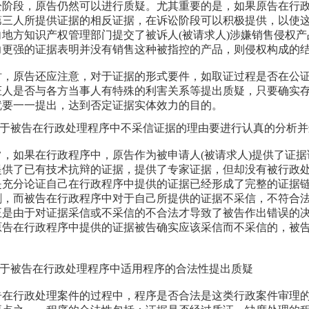
讼阶段，原告仍然可以进行质疑。尤其重要的是，如果原告在行
第三人所提供证据的相反证据，在诉讼阶段可以积极提供，以使
向地方知识产权管理部门提交了被诉人(被请求人)涉嫌销售侵权
力更强的证据表明并没有销售这种被指控的产品，则侵权构成的
时，原告还应注意，对于证据的形式要件，如取证过程是否在公
证人是否与各方当事人有特殊的利害关系等提出质疑，只要确实
就要一一提出，达到否定证据实体效力的目的。
.对于被告在行政处理程序中不采信证据的理由要进行认真的分析
常，如果在行政程序中，原告作为被申请人(被请求人)提供了证
提供了已有技术抗辩的证据，提供了专家证据，但却没有被行政
是充分论证自己在行政程序中提供的证据已经形成了完整的证据
割，而被告在行政程序中对于自己所提供的证据不采信，不符合
正是由于对证据采信或不采信的不合法才导致了被告作出错误的
原告在行政程序中提供的证据被告确实应该采信而不采信的，被
.对于被告在行政处理程序中适用程序的合法性提出质疑
告在行政处理案件的过程中，程序是否合法是这类行政案件审理