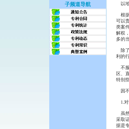
以地
子频道导航
根
可以
类案
解权
多的
除
利的
不
区、
特别
因
1
虽
采取
据是