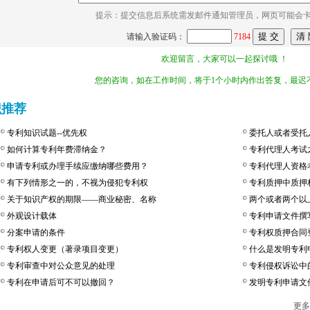
提示：提交信息后系统需发邮件通知管理员，网页可能会
请输入验证码：
7184
欢迎留言，大家可以一起探讨哦 ！
您的咨询，如在工作时间，将于1个小时内作出答复，最迟不
识推荐
专利知识试题--优先权
委托人或者受托
如何计算专利年费滞纳金？
专利代理人考试
申请专利或办理手续应缴纳哪些费用？
专利代理人资格
有下列情形之一的，不视为侵犯专利权
专利质押中质押
关于知识产权的期限——商业秘密、名称
两个或者两个以
外观设计载体
专利申请文件撰
分案申请的条件
专利权质押合同
专利权人变更（著录项目变更）
什么是发明专利
专利审查中对公众意见的处理
专利侵权诉讼中
专利在申请后可不可以撤回？
发明专利申请文
更多