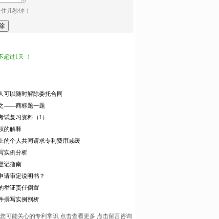
卡住几秒钟！
超过1天 ！
人可以随时解除委托合同
之——商标题一题
考试复习资料（1）
权的解释
上的个人共同请求专利费用减缓
写实例分析
登记指南
申请审定说明书？
的举证责任倒置
件撰写实例剖析
您可能关心的专利常识
点击查看更多
点击留言咨询