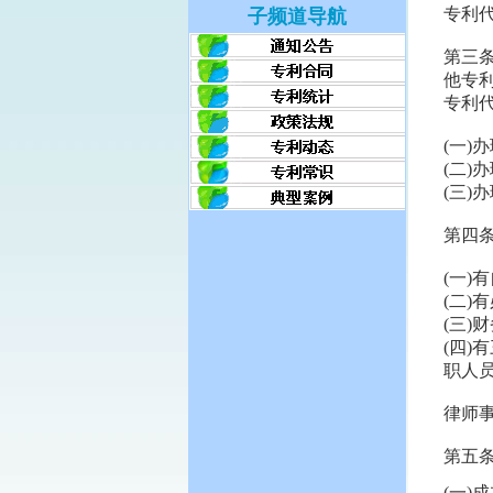
专利
子频道导航
第三
他专
专利
(一)
(二)
(三)
第四
(一)
(二)
(三)
(四
职人
律师
第五
(一