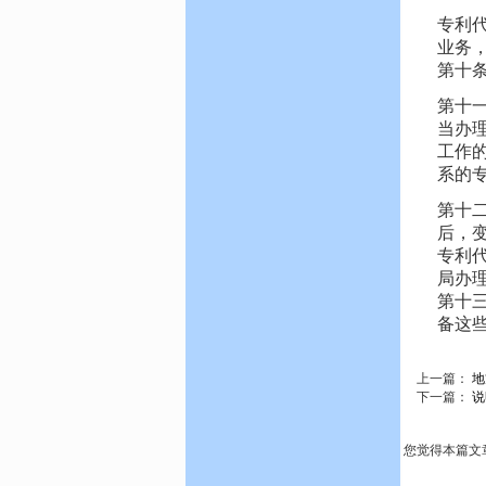
专利
业务
第十
第十
当办
工作
系的
第十
后，
专利
局办
第十
备这
上一篇：
地
下一篇：
说
您觉得本篇文