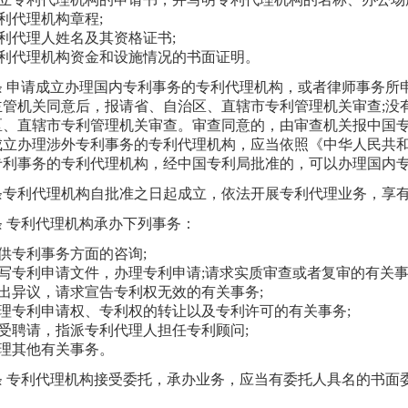
专利代理机构章程;
专利代理人姓名及其资格证书;
专利代理机构资金和设施情况的书面证明。
条 申请成立办理国内专利事务的专利代理机构，或者律师事务所
主管机关同意后，报请省、自治区、直辖市专利管理机关审查;没
区、直辖市专利管理机关审查。审查同意的，由审查机关报中国
成立办理涉外专利事务的专利代理机构，应当依照《中华人民共
专利事务的专利代理机构，经中国专利局批准的，可以办理国内
条专利代理机构自批准之日起成立，依法开展专利代理业务，享
条 专利代理机构承办下列事务：
提供专利事务方面的咨询;
代写专利申请文件，办理专利申请;请求实质审查或者复审的有关事
提出异议，请求宣告专利权无效的有关事务;
办理专利申请权、专利权的转让以及专利许可的有关事务;
接受聘请，指派专利代理人担任专利顾问;
办理其他有关事务。
条 专利代理机构接受委托，承办业务，应当有委托人具名的书面