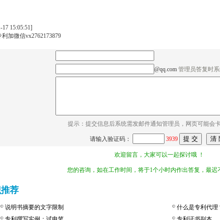
-17 15:05:51]
加微信vx2762173879
@qq.com
管理员答复时系
提示：提交信息后系统需发邮件通知管理员，网页可能会
请输入验证码：
3939
欢迎留言，大家可以一起探讨哦 ！
您的咨询，如在工作时间，将于1个小时内作出答复，最迟不
识推荐
说明书摘要的文字限制
什么是专利代理
专利撰写实例：试电笔
专利证书副本