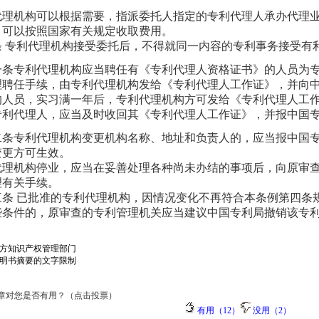
代理机构可以根据需要，指派委托人指定的专利代理人承办代理
，可以按照国家有关规定收取费用。
条 专利代理机构接受委托后，不得就同一内容的专利事务接受有
一条专利代理机构应当聘任有《专利代理人资格证书》的人员为
理聘任手续，由专利代理机构发给《专利代理人工作证》，并向
的人员，实习满一年后，专利代理机构方可发给《专利代理人工
专利代理人，应当及时收回其《专利代理人工作证》，并报中国
二条专利代理机构变更机构名称、地址和负责人的，应当报中国
变更方可生效。
代理机构停业，应当在妥善处理各种尚未办结的事项后，向原审
理有关手续。
三条 已批准的专利代理机构，因情况变化不再符合本条例第四条
些条件的，原审查的专利管理机关应当建议中国专利局撤销该专
方知识产权管理部门
明书摘要的文字限制
章对您是否有用？（点击投票）
有用（12）
没用（2）