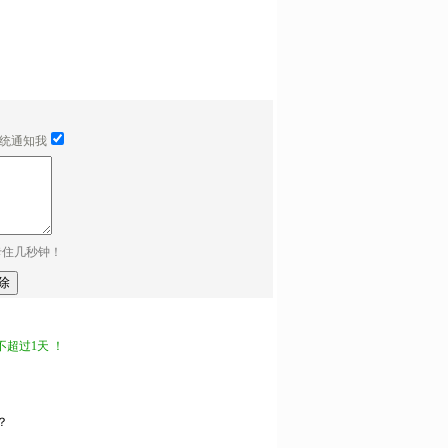
统通知我
卡住几秒钟！
超过1天 ！
？