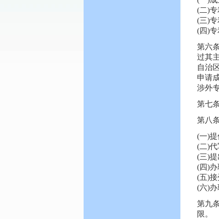
(二)
(三)
(四)
第六
过其
自治
申请
涉外
第七
第八
(一)
(二)
(三)
(四)
(五)
(六)
第九
限。