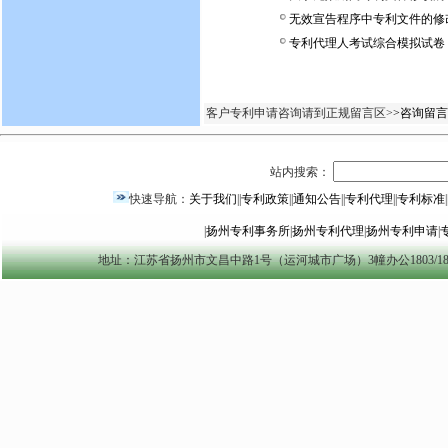
无效宣告程序中专利文件的修
专利代理人考试综合模拟试卷
客户专利申请咨询请到正规留言区>
>咨询留言
站内搜索：
快速导航：
关于我们
||
专利政策
||
通知公告
||
专利代理
||
专利标准
|
|
扬州专利事务所
|
扬州专利代理
|
扬州专利申请
|
地址：江苏省扬州市文昌中路1号（运河城市广场）3幢办公1803/1804室 yzszzl