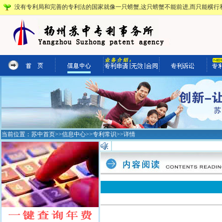
没有专利局和完善的专利法的国家就像一只螃蟹,这只螃蟹不能前进,而只能横行和
当前位置：
苏中首页
>>
信息中心
>>
专利常识
>>详情