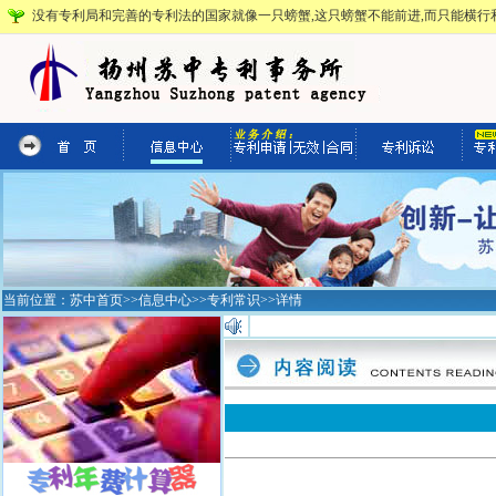
没有专利局和完善的专利法的国家就像一只螃蟹,这只螃蟹不能前进,而只能横行和
当前位置：
苏中首页
>>
信息中心
>>
专利常识
>>详情