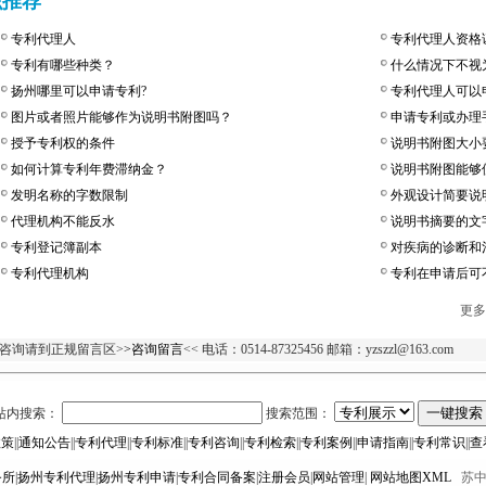
识推荐
专利代理人
专利代理人资格
专利有哪些种类？
什么情况下不视
扬州哪里可以申请专利?
专利代理人可以
图片或者照片能够作为说明书附图吗？
申请专利或办理
授予专利权的条件
说明书附图大小
如何计算专利年费滞纳金？
说明书附图能够
发明名称的字数限制
外观设计简要说
代理机构不能反水
说明书摘要的文
专利登记簿副本
对疾病的诊断和
专利代理机构
专利在申请后可
更多
咨询请到正规留言区>
>咨询留言
<< 电话：0514-87325456 邮箱：yzszzl@163.com
站内搜索：
搜索范围：
政策
||
通知公告
||
专利代理
||
专利标准
||
专利咨询
||
专利检索
||
专利案例
||
申请指南
||
专利常识
||
查
务所
|
扬州专利代理
|
扬州专利申请
|
专利合同备案
|
注册会员
|
网站管理
|
网站地图XML
苏