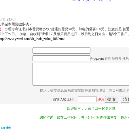
0 11:22:43]
证书副本需要缴多钱？
复：
办理专利证书副本需要缴多钱?普通的需要50元，加急的需要100元。注意的是 普
0个工作日。 加急：自收到“请求书”及相关费用之日（以后到之日为准）起5个工作日
http://www.yzszzl.com/xh_look_zizhu_106.html
@qq.com
管理员答复时系
提示：提交信息后系统需发邮件通知管理员，网页可能会
请输入验证码：
5969
欢迎留言，大家可以一起探讨哦 ！
您的咨询，如在工作时间，将于1个小时内作出答复，最迟不