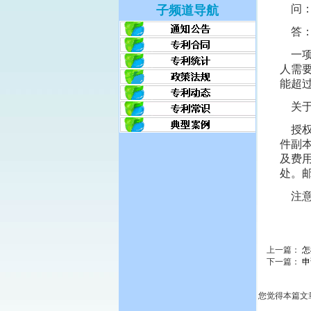
问：
子频道导航
答：
一项
人需
能超
关于
授权
件副
及费
处。邮
注意
上一篇：
怎
下一篇：
申
您觉得本篇文