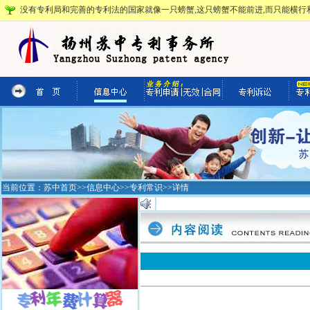
没有专利局和完善的专利法的国家就像一只螃蟹,这只螃蟹不能前进,而只能横行和
当前位置：
苏中首页
>>
信息中心
>>
专利常识
>>详情