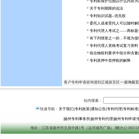
专利权保护范围以什么内容为
关于专利期限的说法
专利知识试题--优先权
委托人或者受托人可以随时解
专利代理人考试之——商标题
有下列情形之一的，不视为侵
专利代理人资格考试复习资料
组合物权利要求中组分和含量
专利质押中质押权的解释
客户专利申请咨询请到正规留言区>
>咨询留言
站内搜索：
快速导航：
关于我们
||
专利政策
||
通知公告
||
专利代理
||
专利标准
|
|
扬州专利事务所
|
扬州专利代理
|
扬州专利申请
|
地址：江苏省扬州市文昌中路1号（运河城市广场）3幢办公1803/1804室 yzszzl