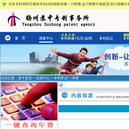
没有专利局和完善的专利法的国家就像一只螃蟹,这只螃蟹不能前进,而只能横行和
当前位置：
苏中首页
>>
信息中心
>>
专利常识
>>详情