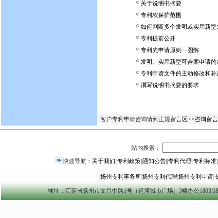
关于说明书摘要
专利权保护范围
如何判断多个发明或实用新型
专利提前公开
专利先申请原则—图解
发明、实用新型可合案申请的
专利申请文件的主动修改和补
撰写说明书摘要的要求
客户专利申请咨询请到正规留言区>
>咨询留言
站内搜索：
快速导航：
关于我们
||
专利政策
||
通知公告
||
专利代理
||
专利标准
|
|
扬州专利事务所
|
扬州专利代理
|
扬州专利申请
|
地址：江苏省扬州市文昌中路1号（运河城市广场）3幢办公1803/1804室 yzszzl