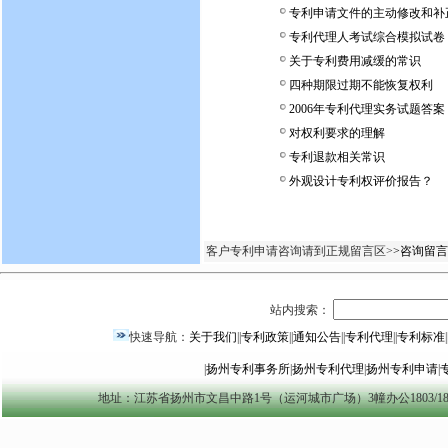
专利申请文件的主动修改和补
专利代理人考试综合模拟试卷
关于专利费用减缓的常识
四种期限过期不能恢复权利
2006年专利代理实务试题答案
对权利要求的理解
专利退款相关常识
外观设计专利权评价报告？
客户专利申请咨询请到正规留言区>
>咨询留言
站内搜索：
快速导航：
关于我们
||
专利政策
||
通知公告
||
专利代理
||
专利标准
|
|
扬州专利事务所
|
扬州专利代理
|
扬州专利申请
|
地址：江苏省扬州市文昌中路1号（运河城市广场）3幢办公1803/1804室 yzszzl