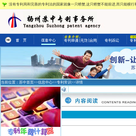
没有专利局和完善的专利法的国家就像一只螃蟹,这只螃蟹不能前进,而只能横行和
当前位置：
苏中首页
>>
信息中心
>>
专利常识
>>详情