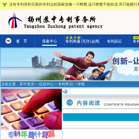
没有专利局和完善的专利法的国家就像一只螃蟹,这只螃蟹不能前进,而只能横行和
当前位置：
苏中首页
>>
信息中心
>>
专利常识
>>详情