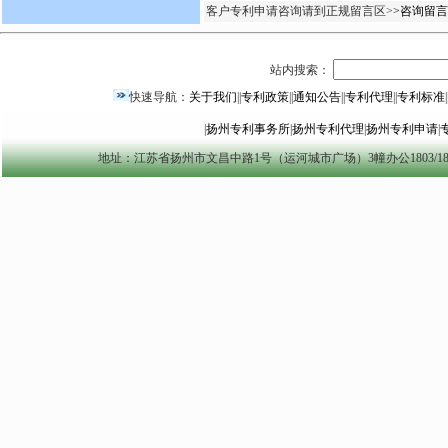
客户专利申请咨询请到正规留言区>
>咨询留言
站内搜索：
快速导航：
关于我们
||
专利政策
||
通知公告
||
专利代理
||
专利标准
|
|
扬州专利事务所
|
扬州专利代理
|
扬州专利申请
|
地址：江苏省扬州市文昌中路1号（运河城市广场）3幢办公1803/1804室 yzszzl