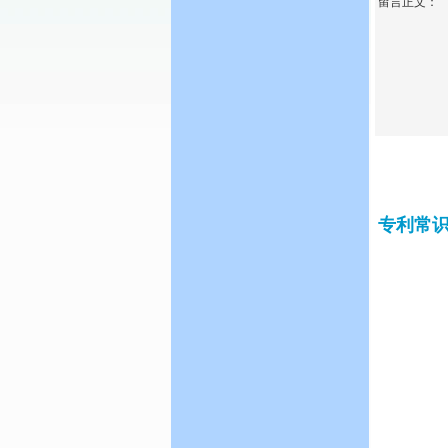
留言正文：
专利常