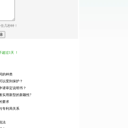
卡住几秒钟！
超过1天 ！
同的种类
可以受到保护？
申请审定说明书？
者实用新型的新颖性?
的要求
与专利局关系
说法