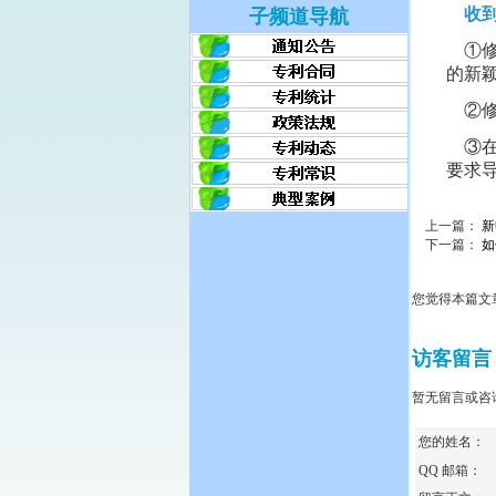
收
子频道导航
①
的新
②
③
要求
上一篇：
新
下一篇：
如
您觉得本篇文
访客留言
暂无留言或咨
您的姓名：
QQ 邮箱：