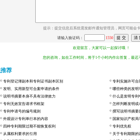
提示：提交信息后系统需发邮件通知管理员，网页可能会
请输入验证码：
1550
欢迎留言，大家可以一起探讨哦 ！
您的咨询，如在工作时间，将于1个小时内作出答复，最迟不
识推荐
专利登记簿副本和专利证书副本区别
专利实施许可合
发明、实用新型可合案申请的条件
哪些种类的发明
说明书摘要本身不具有法律效力
什么是发明专利
专利无效宣告请求书框架
怎样判断发明或
专利申请号的编号规则
撰写说明书摘要
外观设计专利单行本的内容
国家知识产权局
四种专利期限过期不能恢复权利
专利优先权
从属权利要求的引用
关于专利期限的