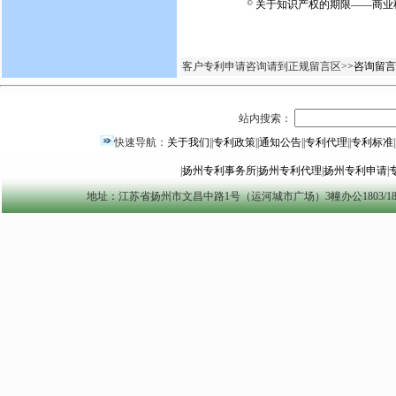
关于知识产权的期限——商业
客户专利申请咨询请到正规留言区>
>咨询留言
站内搜索：
快速导航：
关于我们
||
专利政策
||
通知公告
||
专利代理
||
专利标准
|
|
扬州专利事务所
|
扬州专利代理
|
扬州专利申请
|
地址：江苏省扬州市文昌中路1号（运河城市广场）3幢办公1803/1804室 yzszzl