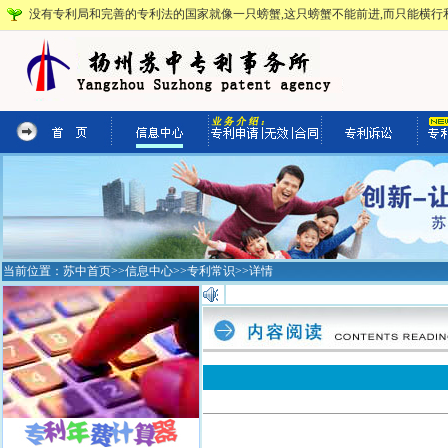
没有专利局和完善的专利法的国家就像一只螃蟹,这只螃蟹不能前进,而只能横行和
当前位置：
苏中首页
>>
信息中心
>>
专利常识
>>详情