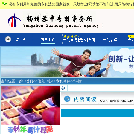
没有专利局和完善的专利法的国家就像一只螃蟹,这只螃蟹不能前进,而只能横行和
当前位置：
苏中首页
>>
信息中心
>>
专利常识
>>详情