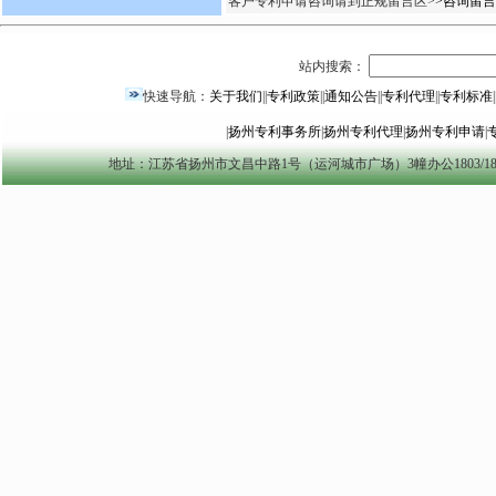
客户专利申请咨询请到正规留言区>
>咨询留言
站内搜索：
快速导航：
关于我们
||
专利政策
||
通知公告
||
专利代理
||
专利标准
|
|
扬州专利事务所
|
扬州专利代理
|
扬州专利申请
|
地址：江苏省扬州市文昌中路1号（运河城市广场）3幢办公1803/1804室 yzszzl