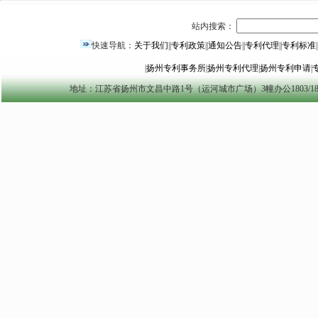
站内搜索：
快速导航：
关于我们
||
专利政策
||
通知公告
||
专利代理
||
专利标准
|
|
扬州专利事务所
|
扬州专利代理
|
扬州专利申请
|
地址：江苏省扬州市文昌中路1号（运河城市广场）3幢办公1803/1804室 yzszzl