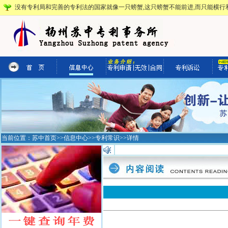
没有专利局和完善的专利法的国家就像一只螃蟹,这只螃蟹不能前进,而只能横行和
当前位置：
苏中首页
>>
信息中心
>>
专利常识
>>详情