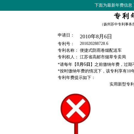
下面为最新年费信息 更新时间
专 利 
（扬州苏中专利事务所 年费查
申请日：
2010年8月6日
201020288728.6
专利号：
专利名称：
便捷式防雨卷烟配送车
专利权人：
江苏省高邮市烟草专卖局
8
6
*请每年【
月
日
】之前缴纳年费，过期
*按时缴纳年费的情况下，该专利享有10年保护期，
专利年费提示如下：
实用新型专利