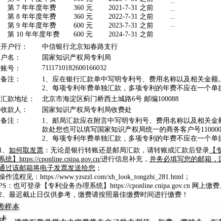
--
第 7 年年度年费
360 元
2021-7-31 之前
--
第 8 年年度年费
360 元
2022-7-31 之前
--
第 9 年年度年费
600 元
2023-7-31 之前
--
第 10 年年度年费
600 元
2024-7-31 之前
开户行：
中信银行北京知春路支行
户名：
国家知识产权局专利局
7111710182600166032
账号：
备注：
1、应在银行汇款单中写明专利号、费用名称以及相关金额
2、每项专利年费单独汇款，多项专利的年费不应在一个单
汇款地址：
北京市海淀区蓟门桥西土城路6号 邮编100088
收款人：
国家知识产权局专利局收费处
备注：
1、邮局汇款应在附言中写明专利号、费用名称以及相关金
款处您也可以填写国家知识产权局统一的商务客户号1100008
2、每项专利年费单独汇款，多项专利的年费不应在一个单
1、
如何取发票
：无论是银行转账还是邮局汇款，请转账或汇款后登录
【
系统】https://cponline.cnipa.gov.cn/
进行信息补充，
并务必填写您的邮箱，
通过该邮箱将电子发票发送给您
；
操作流程见：https://www.yzszzl.com/xh_look_tongzhi_281.html；
PS：也可登录【专利业务办理系统】https://cponline.cnipa.gov.cn 网上缴
2、最迟截止日仅供参考，缴费请按照最佳缴费时间进行缴费！