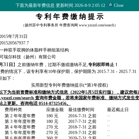
下面为最新年费信息 更新时间 2026-8-9 2:05:12
Close
专 利 年 费 缴 纳 提 示
（扬州苏中专利事务所 年费查询网 www.yzszzl.com/search）
2015年7月31日
201520567937.7
一种双手双脚的体脂秤手柄组装结构
可瑞尔科技（扬州）有限公司
31
月
日
】之前缴纳年费，过期不缴或缴纳不足,
专利权即终止！
的情况下，该专利享有10年保护期，保护期限为 2015.7.31 - 2025.7.31
示如下：
实用新型专利年费缴纳提示(*第1年授权)
以下为当前资费标准和缴纳方式信息（2022年5月5日实行版），建议您每
w.yzszzl.com/search 查询年费金额，若将来国家年费标准、缴纳方式发
更新。咨询电话 0514-87325456。
费用种类
应缴金额
最佳缴费时间
最迟截止日
--
第 2 年年度年费
180 元
2016-7-31 之前
--
第 3 年年度年费
180 元
2017-7-31 之前
--
第 4 年年度年费
270 元
2018-7-31 之前
--
第 5 年年度年费
270 元
2019-7-31 之前
--
第 6 年年度年费
360 元
2020-7-31 之前