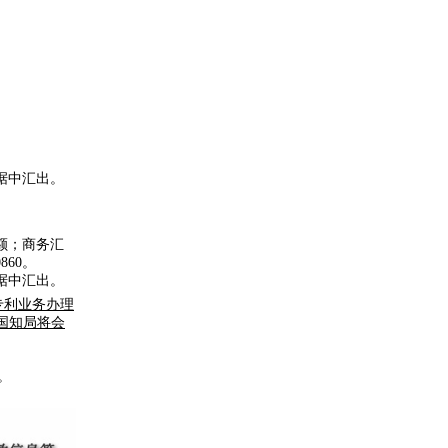
。
据中汇出。
额；商务汇
60。
据中汇出。
专利业务办理
国知局将会
费。