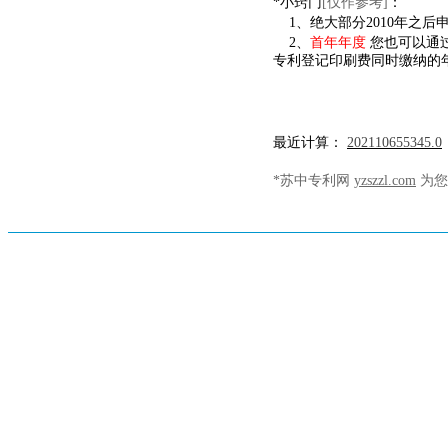
*小窍门
[仅作参考]
：
1、绝大部分2010年之后
2、
首年年度
您也可以通
专利登记印刷费同时缴纳的
最近计算：
202110655345.0
*苏中专利网
yzszzl.com
为您