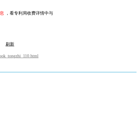
息
，看专利局收费详情中与
..
刷新
look_tongzhi_110.html