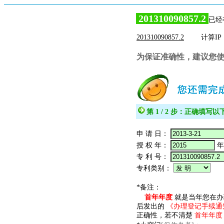
201310090857.2
已经
201310090857.2
计算IP：3
为保证准确性，建议您
第 1 / 2 步：正确填
申 请 日：
授 权 年：
专 利 号：
专利类别：
*备注：
首年年度
就是当年您在办
后发出的
《办理登记手续通
正确性，若不清楚
首年年度