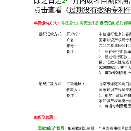
除之日起
2
个月内或者自期限届
点击查看《
过期没有缴纳专利
年费缴纳方式：
请根据您的需要选择是
银行汇款
还是
邮
银行汇款方式
开户行：
中信银行北京知春
户名：
国家知识产权局专
711171018260016
账号：
备注：
1、应在银行汇款
2、通过银行汇款
额、汇款人姓名或名
62088065)，并当
3、每项专利费用
邮局汇款方式
汇款地址：
北京市海淀区蓟门桥西
收款人：
国家知识产权局专
备注：
1、邮局汇款应在
家知识产权局统一的商
2、每项专利费用
如何取发票：
国家知识产权局
一般在收到汇款后一个月左右用挂号信