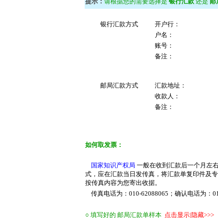
提示：
请根据您的需要选择是
银行汇款
还是
邮
银行汇款方式
开户行：
户名：
账号：
备注：
邮局汇款方式
汇款地址：
收款人：
备注：
如何取发票：
国家知识产权局
一般在收到汇款后一个月左右
式，应在汇款当日发传真，将汇款单复印件及专
按传真内容为您寄出收据。
传真电话为：010-62088065；确认电话为：010-
○ 填写好的 邮局汇款单样本
点击显示|隐藏>>>